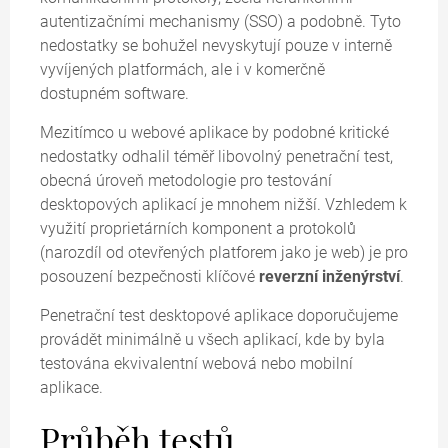
autentizačními mechanismy (SSO) a podobně. Tyto
nedostatky se bohužel nevyskytují pouze v interně
vyvíjených platformách, ale i v komerčně
dostupném software.
Mezitímco u webové aplikace by podobné kritické
nedostatky odhalil téměř libovolný penetrační test,
obecná úroveň metodologie pro testování
desktopových aplikací je mnohem nižší. Vzhledem k
využití proprietárních komponent a protokolů
(narozdíl od otevřených platforem jako je web) je pro
posouzení bezpečnosti klíčové
reverzní inženýrství
.
Penetrační test desktopové aplikace doporučujeme
provádět minimálně u všech aplikací, kde by byla
testována ekvivalentní webová nebo mobilní
aplikace.
Průběh testů