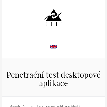
Penetrační test desktopové
aplikace
Penetrační test desktopové aplikace hledá