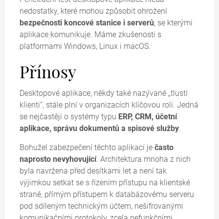
nedostatky, které mohou způsobit ohrožení
bezpečnosti koncové stanice i serverů
, se kterými
aplikace komunikuje. Máme zkušenosti s
platformami Windows, Linux i macOS.
Přínosy
Desktopové aplikace, někdy také nazývané
tlustí
klienti
, stále plní v organizacích klíčovou roli. Jedná
se nejčastěji o systémy typu
ERP, CRM, účetní
aplikace, správu dokumentů a spisové služby
.
Bohužel zabezpečení těchto aplikací je
často
naprosto nevyhovující
. Architektura mnoha z nich
byla navržena před desítkami let a není tak
výjimkou setkat se s řízením přístupu na klientské
straně, přímým přístupem k databázovému serveru
pod sdíleným technickým účtem, nešifrovanými
komunikačními protokoly, zcela nefunkčními