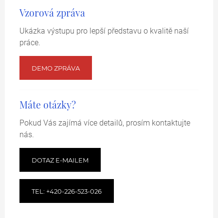
Vzorová zpráva
Ukázka výstupu pro lepší představu o kvalitě naší
práce.
DEMO ZPRÁVA
Máte otázky?
Pokud Vás zajímá více detailů, prosím kontaktujte
nás.
DOTAZ E-MAILEM
TEL: +420-226-523-026